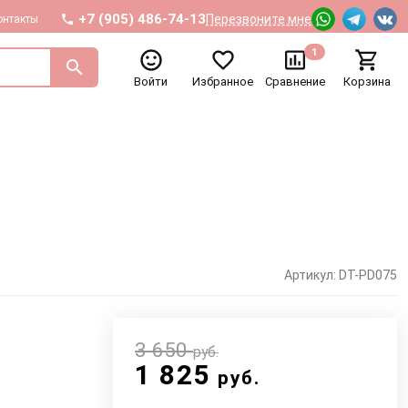
+7 (905) 486-74-13
Перезвоните мне
онтакты
1
Войти
Избранное
Сравнение
Корзина
Артикул: DT-PD075
3 650
руб.
1 825
руб.